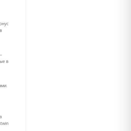
онус
в
–
ые в
ами.
а
twin