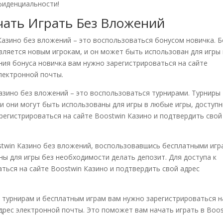
фиденциальности!
ачать Играть Без Вложений
Казино без вложений – это воспользоваться бонусом новичка. Б
вляется новым игрокам, и он может быть использован для игры 
ния бонуса новичка вам нужно зарегистрироваться на сайте
электронной почты.
азино без вложений – это воспользоваться турнирами. Турниры 
 и они могут быть использованы для игры в любые игры, доступн
арегистрироваться на сайте Boostwin Казино и подтвердить свой
stwin Казино без вложений, воспользовавшись бесплатными игр
ны для игры без необходимости делать депозит. Для доступа к
ться на сайте Boostwin Казино и подтвердить свой адрес
, турнирам и бесплатным играм вам нужно зарегистрироваться н
дрес электронной почты. Это поможет вам начать играть в Boos