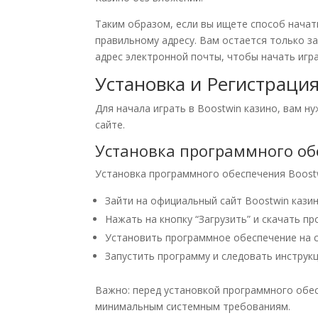
Таким образом, если вы ищете способ начать
правильному адресу. Вам остается только з
адрес электронной почты, чтобы начать игра
Установка и Регистрация
Для начала играть в Boostwin казино, вам 
сайте.
Установка программного об
Установка программного обеспечения Boost
Зайти на официальный сайт Boostwin казин
Нажать на кнопку “Загрузить” и скачать п
Установить программное обеспечение на 
Запустить программу и следовать инструк
Важно: перед установкой программного обес
минимальным системным требованиям.