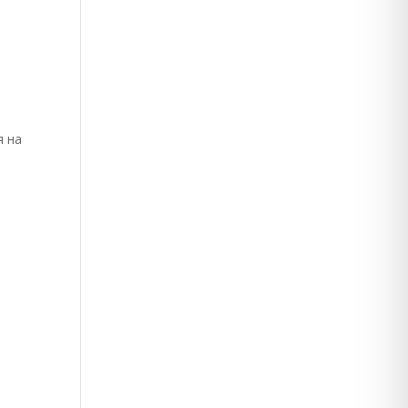
й
я на