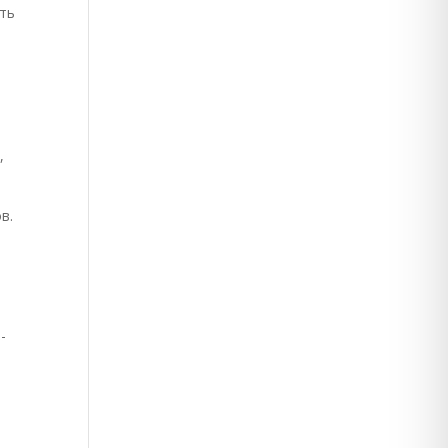
сть
,
в.
-