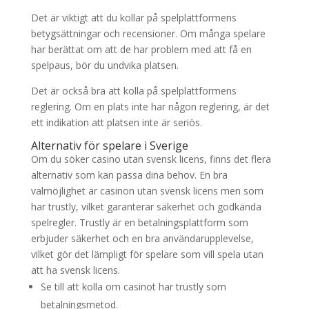
Det är viktigt att du kollar på spelplattformens
betygsättningar och recensioner. Om många spelare
har berättat om att de har problem med att få en
spelpaus, bör du undvika platsen.
Det är också bra att kolla på spelplattformens
reglering. Om en plats inte har någon reglering, är det
ett indikation att platsen inte är seriös.
Alternativ för spelare i Sverige
Om du söker casino utan svensk licens, finns det flera
alternativ som kan passa dina behov. En bra
valmöjlighet är casinon utan svensk licens men som
har trustly, vilket garanterar säkerhet och godkända
spelregler. Trustly är en betalningsplattform som
erbjuder säkerhet och en bra användarupplevelse,
vilket gör det lämpligt för spelare som vill spela utan
att ha svensk licens.
Se till att kolla om casinot har trustly som
betalningsmetod.