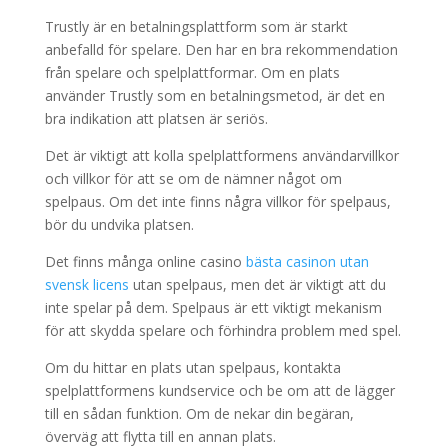
Trustly är en betalningsplattform som är starkt
anbefalld för spelare. Den har en bra rekommendation
från spelare och spelplattformar. Om en plats
använder Trustly som en betalningsmetod, är det en
bra indikation att platsen är seriös.
Det är viktigt att kolla spelplattformens användarvillkor
och villkor för att se om de nämner något om
spelpaus. Om det inte finns några villkor för spelpaus,
bör du undvika platsen.
Det finns många online casino
bästa casinon utan
svensk licens
utan spelpaus, men det är viktigt att du
inte spelar på dem. Spelpaus är ett viktigt mekanism
för att skydda spelare och förhindra problem med spel.
Om du hittar en plats utan spelpaus, kontakta
spelplattformens kundservice och be om att de lägger
till en sådan funktion. Om de nekar din begäran,
överväg att flytta till en annan plats.